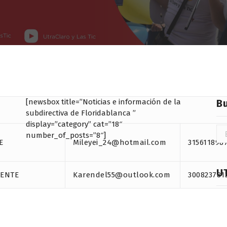
[newsbox title=”Noticias e información de la
B
subdirectiva de Floridablanca ”
display=”category” cat=”18″
Bu
number_of_posts=”8″]
E
Mileyei_24@hotmail.com
315611898
U
DENTE
Karendel55@outlook.com
300823781