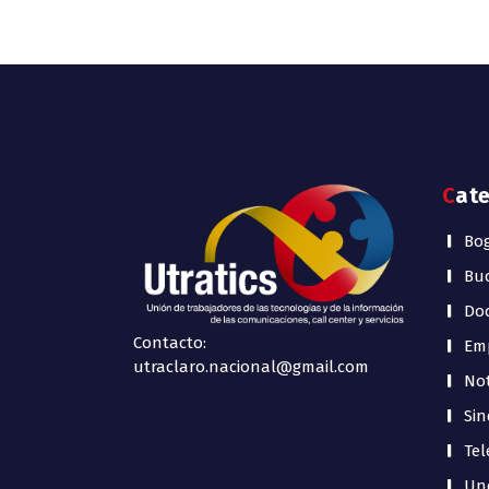
Cat
Bo
Bu
Do
Contacto:
Em
utraclaro.nacional@gmail.com
Not
Sin
Tel
Unc