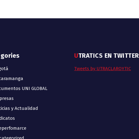
egories
UTRATICS EN TWITTER
gotá
Tweets by UTRACLAROYTIC
caramanga
cumentos UNI GLOBAL
presas
icias y Actualidad
dicatos
eperfomarce
ategorized