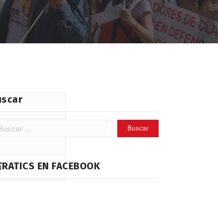
uscar
scar:
7
TRATICS EN FACEBOOK
3